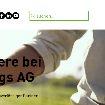
suchen...
ere bei
ngs AG
uverlässiger Partner